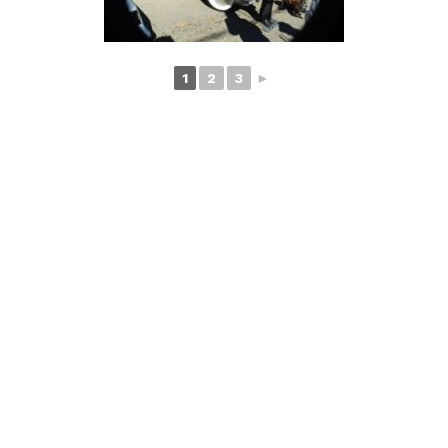
1
2
3
►